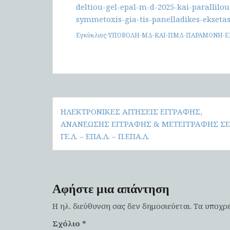
deltiou-gel-epal-m-d-2025-kai-parallilo
symmetoxis-gia-tis-panelladikes-eksetase
Εγκύκλιος-ΥΠΟΒΟΛΗ-ΜΔ-ΚΑΙ-ΠΜΔ-ΠΑΡΑΜΟΝΗ-Ε
Πλοήγηση
ΗΛΕΚΤΡΟΝΙΚΕΣ ΑΙΤΗΣΕΙΣ ΕΓΓΡΑΦΗΣ,
άρθρων
ΑΝΑΝΕΩΣΗΣ ΕΓΓΡΑΦΗΣ & ΜΕΤΕΓΓΡΑΦΗΣ ΣΕ
ΓΕ.Λ. – ΕΠΑ.Λ. – Π.ΕΠΑ.Λ.
Αφήστε μια απάντηση
Η ηλ. διεύθυνση σας δεν δημοσιεύεται.
Τα υποχρε
Σχόλιο
*