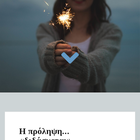
Η πρόληψη…
«διδάσκεται»